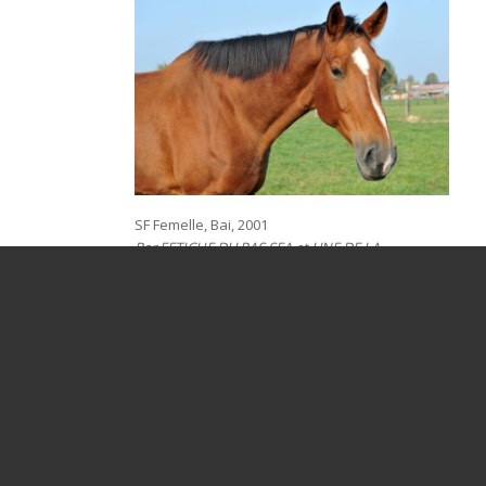
SF Femelle, Bai, 2001
Par FETICHE DU PAS SFA et UNE DE LA
HENNERIE SFA par LAUDANUM PS
© 2018 Ecurie des Tourelles - Tous droits réservés - Conception et
réalisation du site :
Cavalimage